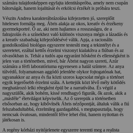
számára tulajdonképpen egyfajta identitáspróba, amely nem csupán
bátorságát, hanem lojalitását és erkölcsi érzékét is próbára teszi.
Vészits Andrea karakterábrázolása kifejezetten jó, szereplőit
hitelesen formálja meg. Ábris alakja az okos, kreatív és érzékeny
gyermekportré. Ő az, aki nem hajlamos a rosszaságra, de a
falrajzolás és a színekhez való különös viszonya mégis a lázadás és
a kreatív szabadság kifejeződésévé válik. Apja, a racionális
gondolkodású biológus egyszerre testesíti meg a tekintélyt és a
szeretetet, ezáltal kettős érzelmi viszonyt kialakítva a fiúban és az
olvasókban is. Tehát a tudós apa egyaránt hősként és ellenségként is
jelen van a történetben, mivel, bár Ábrist nagyon szereti, Azúr
számára a férfi laboratóriuma egyenesen a halál színtere. Az anya
túlvédő, folyamatosan aggódó jelenléte olykor fojtogatónak hat,
ugyanakkor az anya és fia közti szoros kapcsolat mégis a történet
egyik legerősebb érzelmi szála. A kettejük közt lévő mély kötődés
meghatározó lelki rétegként épül be a narratívába. És végül a
nagyszülők, akik bohém, kissé rendhagyó figurák, ők azok, akik a
„másféle” életvilágot képviselik. Az ő szerepük a történetben
elsősorban az, hogy kibővítsék Ábris nézőpontját, általuk válik a fiú
felszabadultabbá, érzelmileg gazdagabbá, s megtapasztalja, hogy
nemcsak óvatosan, mindentől félve lehet élni, hanem nyitottan és
játékosan is.
A regény kórházi nyitójelenete egyszerre teremti meg a realista