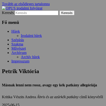
Tovább az elsődleges tartalomra
Keresés
irodalom és művészet
OPUS irodalmi folyóirat
Fő menü
Hírek
Irodalmi hírek
Szépírás
Szakma
Művészet
Archívum
Archív hírek
Impresszum
Petrik Viktória
Másnak lenni nem rossz, avagy egy kék patkány allegóriája
Kritika Vészits Andrea
Ábris és az azúrkék patkány
című könyvéről
2025-06-15