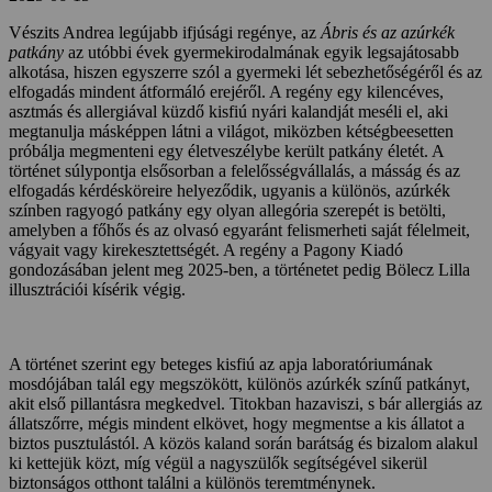
Vészits Andrea legújabb ifjúsági regénye, az
Ábris és az azúrkék
patkány
az utóbbi évek gyermekirodalmának egyik legsajátosabb
alkotása, hiszen egyszerre szól a gyermeki lét sebezhetőségéről és az
elfogadás mindent átformáló erejéről. A regény egy kilencéves,
asztmás és allergiával küzdő kisfiú nyári kalandját meséli el, aki
megtanulja másképpen látni a világot, miközben kétségbeesetten
próbálja megmenteni egy életveszélybe került patkány életét. A
történet súlypontja elsősorban a felelősségvállalás, a másság és az
elfogadás kérdésköreire helyeződik, ugyanis a különös, azúrkék
színben ragyogó patkány egy olyan allegória szerepét is betölti,
amelyben a főhős és az olvasó egyaránt felismerheti saját félelmeit,
vágyait vagy kirekesztettségét. A regény a Pagony Kiadó
gondozásában jelent meg 2025-ben, a történetet pedig Bölecz Lilla
illusztrációi kísérik végig.
A történet szerint egy beteges kisfiú az apja laboratóriumának
mosdójában talál egy megszökött, különös azúrkék színű patkányt,
akit első pillantásra megkedvel. Titokban hazaviszi, s bár allergiás az
állatszőrre, mégis mindent elkövet, hogy megmentse a kis állatot a
biztos pusztulástól. A közös kaland során barátság és bizalom alakul
ki kettejük közt, míg végül a nagyszülők segítségével sikerül
biztonságos otthont találni a különös teremtménynek.