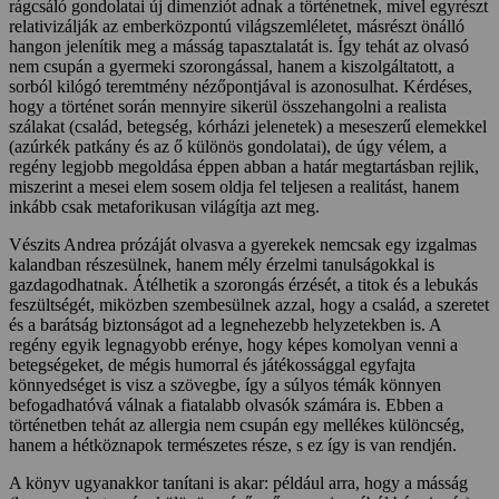
rágcsáló gondolatai új dimenziót adnak a történetnek, mivel egyrészt
relativizálják az emberközpontú világszemléletet, másrészt önálló
hangon jelenítik meg a másság tapasztalatát is. Így tehát az olvasó
nem csupán a gyermeki szorongással, hanem a kiszolgáltatott, a
sorból kilógó teremtmény nézőpontjával is azonosulhat. Kérdéses,
hogy a történet során mennyire sikerül összehangolni a realista
szálakat (család, betegség, kórházi jelenetek) a meseszerű elemekkel
(azúrkék patkány és az ő különös gondolatai), de úgy vélem, a
regény legjobb megoldása éppen abban a határ megtartásban rejlik,
miszerint a mesei elem sosem oldja fel teljesen a realitást, hanem
inkább csak metaforikusan világítja azt meg.
Vészits Andrea prózáját olvasva a gyerekek nemcsak egy izgalmas
kalandban részesülnek, hanem mély érzelmi tanulságokkal is
gazdagodhatnak. Átélhetik a szorongás érzését, a titok és a lebukás
feszültségét, miközben szembesülnek azzal, hogy a család, a szeretet
és a barátság biztonságot ad a legnehezebb helyzetekben is. A
regény egyik legnagyobb erénye, hogy képes komolyan venni a
betegségeket, de mégis humorral és játékossággal egyfajta
könnyedséget is visz a szövegbe, így a súlyos témák könnyen
befogadhatóvá válnak a fiatalabb olvasók számára is. Ebben a
történetben tehát az allergia nem csupán egy mellékes különcség,
hanem a hétköznapok természetes része, s ez így is van rendjén.
A könyv ugyanakkor tanítani is akar: például arra, hogy a másság