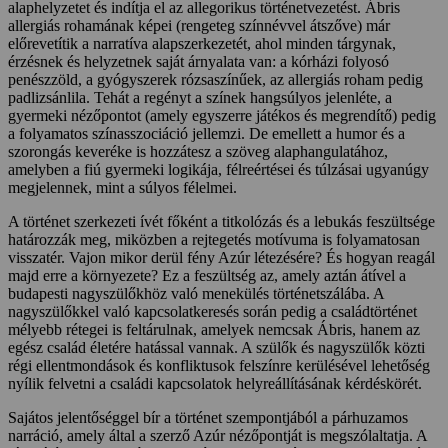
alaphelyzetet és indítja el az allegorikus történetvezetést. Ábris
allergiás rohamának képei (rengeteg színnévvel átszőve) már
előrevetítik a narratíva alapszerkezetét, ahol minden tárgynak,
érzésnek és helyzetnek saját árnyalata van: a kórházi folyosó
penészzöld, a gyógyszerek rózsaszínűek, az allergiás roham pedig
padlizsánlila. Tehát a regényt a színek hangsúlyos jelenléte, a
gyermeki nézőpontot (amely egyszerre játékos és megrendítő) pedig
a folyamatos színasszociáció jellemzi. De emellett a humor és a
szorongás keveréke is hozzátesz a szöveg alaphangulatához,
amelyben a fiú gyermeki logikája, félreértései és túlzásai ugyanúgy
megjelennek, mint a súlyos félelmei.
A történet szerkezeti ívét főként a titkolózás és a lebukás feszültsége
határozzák meg, miközben a rejtegetés motívuma is folyamatosan
visszatér. Vajon mikor derül fény Azúr létezésére? És hogyan reagál
majd erre a környezete? Ez a feszültség az, amely aztán átível a
budapesti nagyszülőkhöz való menekülés történetszálába. A
nagyszülőkkel való kapcsolatkeresés során pedig a családtörténet
mélyebb rétegei is feltárulnak, amelyek nemcsak Ábris, hanem az
egész család életére hatással vannak. A szülők és nagyszülők közti
régi ellentmondások és konfliktusok felszínre kerülésével lehetőség
nyílik felvetni a családi kapcsolatok helyreállításának kérdéskörét.
Sajátos jelentőséggel bír a történet szempontjából a párhuzamos
narráció, amely által a szerző Azúr nézőpontját is megszólaltatja. A