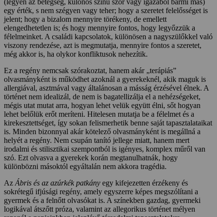
(legyen az betegség, különös színű szőr vagy igazából bármi más)
egy érték, s nem szégyen vagy teher; hogy a szeretet felelősséget is
jelent; hogy a bizalom mennyire törékeny, de emellett
elengedhetetlen is; és hogy mennyire fontos, hogy legyőzzük a
félelmeinket. A családi kapcsolatok, különösen a nagyszülőkkel való
viszony rendezése, azt is megmutatja, mennyire fontos a szeretet,
még akkor is, ha olykor konfliktusok nehezítik.
Ez a regény nemcsak szórakoztat, hanem akár „terápiás”
olvasmányként is működhet azoknál a gyerekeknél, akik maguk is
allergiával, asztmával vagy általánosan a másság érzésével élnek. A
történet nem idealizál, de nem is bagatellizálja el a nehézségeket,
mégis utat mutat arra, hogyan lehet velük együtt élni, sőt hogyan
lehet belőlük erőt meríteni. Hitelesen mutatja be a félelmet és a
kirekesztettséget, így sokan felismerhetik benne saját tapasztalataikat
is. Minden bizonnyal akár kötelező olvasmányként is megállná a
helyét a regény. Nem csupán tanító jellege miatt, hanem mert
irodalmi és stilisztikai szempontból is igényes, komplex műről van
szó. Ezt olvasva a gyerekek korán megtanulhatnák, hogy
különbözni másoktól egyáltalán nem akkora tragédia.
Az
Ábris és az azúrkék patkány
egy kifejezetten érzékeny és
sokrétegű ifjúsági regény, amely egyszerre képes megszólítani a
gyermek és a felnőtt olvasókat is. A színekben gazdag, gyermeki
logikával átszőtt próza, valamint az allegorikus történet mélyen