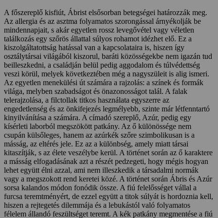
A főszereplő kisfiút, Ábrist elsősorban betegségei határozzák meg.
Az allergia és az asztma folyamatos szorongással árnyékolják be
mindennapjait, s akár egyetlen rossz levegővétel vagy véletlen
találkozás egy szőrös állattal súlyos rohamot idézhet elő. Ez a
kiszolgáltatottság hatással van a kapcsolataira is, hiszen így
osztálytársai világából kiszorul, baráti közösségekbe nem igazán tud
beilleszkedni, a családján belül pedig aggodalom és túlvédettség
veszi körül, melyek következtében még a nagyszüleit is alig ismeri.
Az egyetlen menekülési út számára a rajzolás: a színek és formák
világa, melyben szabadságot és önazonosságot talál. A falak
telerajzolása, a filctollak titkos használata egyszerre az
engedetlenség és az önkifejezés legmélyebb, szinte már létfenntartó
kinyilvánítása a számára. A címadó szereplő, Azúr, pedig egy
kísérleti laborból megszökött patkány. Az ő különössége nem
csupán külsőleges, hanem az azúrkék szőre szimbolikusan is a
másság, az eltérés jele. Ez az a különbség, amely miatt társai
kitaszítják, s az élete veszélybe kerül. A történet során az ő karaktere
a másság elfogadásának azt a részét pedzegeti, hogy mégis hogyan
lehet együtt élni azzal, ami nem illeszkedik a társadalmi normák
vagy a megszokott rend keretei közé. A történet során Ábris és Azúr
sorsa kalandos módon fonódik össze. A fiú felelősséget vállal a
furcsa teremtményért, de ezzel együtt a titok súlyát is hordoznia kell,
hiszen a rejtegetés dilemmája és a lebukástól való folyamatos
félelem állandó feszültséget teremt. A kék patkány megmentése a fiú