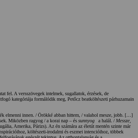
at fel. A versszövegek intelmek, sugallatok, érzések, de
 átfogó kategóriája formálódik meg, Petőcz beatköltészeti párhuzamain
ék elmenni innen. / Örökké abban hittem, / valahol mesze, jobb. […]
vesek. Miközben ragyog / a korai nap – és
sunnyog
a halál. /
Messze,
tugália, Amerika, Párizs). Az én számára az életút mentén szinte már
inspirációihoz, költészeti-irodalmi és eszmei intencióihoz, többek
elfogásának egészét tekintve. Az otthontalanság és a