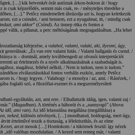
 bőgtek, […] kik hetvenkét órát autóztak árkon-bokron át / hogy
is csak képzelődés, semmi más csak, re- / ményteljes töredéke a
 időben, […].” Petőcz mindemellett ábrázolja azt is, hogyan keletkezik
rom. ezt a csöndet, / ami bennem, ezt a nyugalmat, itt, / mindig csak
indazt, ami akkor
” (
Csönd
). Az ünnep ritka és fontos a
pé válik, a pillanat, a perc méltóságának megragadásában. „Ha lehet
ározatlanság kifejezése, a
valahol, valami, valaki,
aki, ilyesmi, úgy,
 generálnak: „És van erre valami futás. / Valami hallgatás és csend. /
s hiánya is – dominál, amely továbbengedi az olvasói interpretációt
gteremti az értelmezés és a nyelv alkalmazásának a szabadságát is.
gához, magához, feltétel nélkül, / Nem is tudom, nem is tudom.”
, szándékos elválasztásokkal fontos verbális eszköz, amely Petőcz
karom is, / hogy legyen. / Valahogy / a mosolya / az, ami. / Ránézek, /
gába foglaló szó, a filozófiai-eszmei és a megszemélyesített
ató egyáltalán, azt, ami erre. / Elhallatszik idáig, igen, valami zaj /
már.” (
Magadban
). A történés a háborút és a „sunnyogó” (
Ahova
 Az idő, ami van
). Az idő lelassulása megállása (megállítása) a
hon, neked,
különös növények, […] mondhatod, boldogság, mert úgy,
vitt értelművé teszik a tisztaság, a lélektisztítás, és az elme
t is: „Kezet, arcot mosok […] Homlokom / a tükörnek feszül: így nézek
lt „idő valóban mozdulatlan. / A kezed sem remeg már, / valami