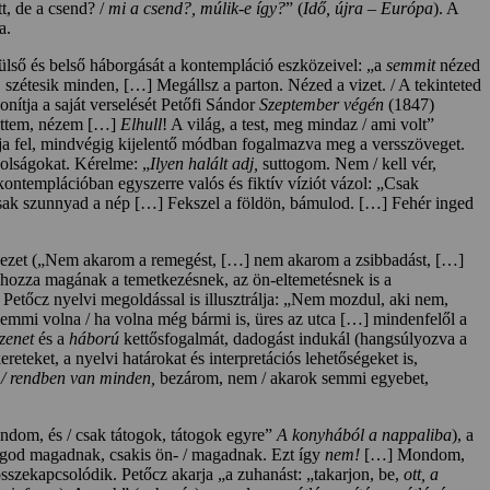
t, de a csend? /
mi a csend?, múlik-e így?
” (
Idő, újra – Európa
). A
ja.
 külső és belső háborgását a kontempláció eszközeivel: „a
semmit
nézed
, szétesik minden, […] Megállsz a parton. Nézed a vizet. / A tekinteted
onítja a saját verselését Petőfi Sándor
Szeptember végén
(1847)
ülöttem, nézem […]
Elhull
! A világ, a test, meg mindaz / ami volt”
atja fel, mindvégig kijelentő módban fogalmazva meg a versszöveget.
volságokat. Kérelme: „
Ilyen halált adj,
suttogom. Nem / kell vér,
kontemplációban egyszerre valós és fiktív víziót vázol: „Csak
csak szunnyad a nép […] Fekszel a földön, bámulod. […] Fehér inged
lé vezet („Nem akarom a remegést, […] nem akarom a zsibbadást, […]
meghozza magának a temetkezésnek, az ön-eltemetésnek is a
t Petőcz nyelvi megoldással is illusztrálja: „Nem mozdul, aki nem,
 semmi volna / ha volna még bármi is, üres az utca […] mindenfelől a
zenet
és a
háború
kettősfogalmát, dadogást indukál (hangsúlyozva a
eteket, a nyelvi határokat és interpretációs lehetőségeket is,
 / rendben van minden,
bezárom, nem / akarok semmi egyebet,
dom, és / csak tátogok, tátogok egyre”
A konyhából a nappaliba
), a
togod magadnak, csakis ön- / magadnak. Ezt így
nem!
[…] Mondom,
összekapcsolódik. Petőcz akarja „a zuhanást: „takarjon, be,
ott, a