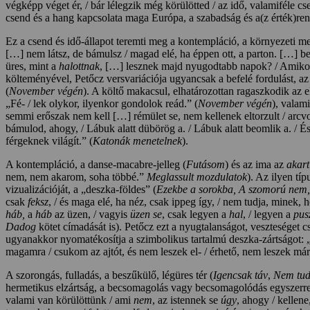
végképp véget ér, / bár lélegzik még körülötted / az idő, valamiféle c
csend és a hang kapcsolata maga Európa, a szabadság és a(z érték)ren
Ez a csend és idő-állapot teremti meg a kontempláció, a környezeti meg
[…] nem látsz, de bámulsz / magad elé, ha éppen ott, a parton. […] b
üres, mint a
halottnak
, […] lesznek majd nyugodtabb napok? / Amikor
költeményével, Petőcz versvariációja ugyancsak a befelé fordulást, az
(
November végén
). A költő makacsul, elhatározottan ragaszkodik az 
„Fé- / lek olykor, ilyenkor gondolok reád.” (
November végén
), valam
semmi erőszak nem kell […] rémület se, nem kellenek eltorzult / arc
bámulod, ahogy, / Lábuk alatt dübörög a. / Lábuk alatt beomlik a. 
férgeknek világít.” (
Katonák menetelnek
).
A kontempláció, a danse-macabre-jelleg (
Futásom
) és az ima az
akar
nem, nem akarom, soha többé.”
Meglassult mozdulatok
). Az ilyen tí
vizualizációját, a „deszka-földes” (
Ezekbe a sorokba, A szomorú nem,
csak
feksz
, / és maga elé, ha néz, csak ippeg így, / nem tudja, minek, 
háb,
a
háb
az üzen, / vagyis
üzen se
, csak legyen a
hal
, / legyen a
pus
Dadog
kötet címadását is). Petőcz ezt a nyugtalanságot, veszteséget c
ugyanakkor nyomatékosítja a szimbolikus tartalmú deszka-zártságot
magamra / csukom az ajtót, és nem leszek el- / érhető, nem leszek már 
A szorongás, fulladás, a beszűkülő, légüres tér (
Igencsak táv
,
Nem tud
hermetikus elzártság, a becsomagolás vagy becsomagolódás egyszerre a b
valami van körülöttünk / ami
nem
, az istennek se
úgy
, ahogy / kellene