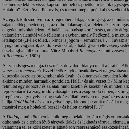
beatnemzedékhez visszakapcsolt időbeli és poétikai relációk egységes
Hatalom”. Ezt követi Petőcz is, és teremti meg a poétikai és szellemi k
Az egyik kulcsmotívum az öregember alakja, az öregség, az elmúlás szi
sajátos elidegenedettséget, az otthontalanságot, a félelem és szorongá
engedett mivoltát jelenti. A halál a szabadság korlátozása, amely átfogj
valamiért valamitől való félelem is egyben, amely Petőcznél a misztik
létállapotot („Félek tőled. / Nincs is jogom – semmihez […] Tavasz a
nyugalomvágyásról, az idő kivárásáról, a halálig való eltevékenykedésrő
összhangban áll Csokonai Vitéz Mihály
A Reményhez
című versével, 
A Reményhez
, 1803).
A szabadságeszme igazi eszméje, de valódi hiánya miatt a lírai én All
verse – a reményhez
). Ezzel Petőcz nyit a beatköltészet nagyszabású t
kapcsolja össze az öregember alakjával: „és ő nemcsak egyetlen költő /
akikinek minden harmadik gondolata Halál / és aki verset ír / Mint k
felmutat egy dobozt / és az alak mind kisebb és kisebb / és minden alka
reprezentáció) a zsugorodó valóságban és a zsugorodó énben, az öreged
üregében / egy nyelv csüng csak / és állati nyelven magyaráz / és az emb
hallja
Halál halál
/ és van nyelve hogy kimondja / amit más állat meg s
magáról meg a holtakról beszél / és halott anyjáról […]”
A
Dadog
című kötetben jelenik meg a belakható, ám mégis otthon-talan 
otthonnak és a térben lévő tárgyak (lakás és lakhatás tárgyai, elemei, a 
valamint a teljes költészetet is átható (ön)reprezentáció eszközeként (
H