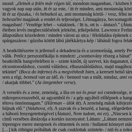
mond: „
életnek a felén már régen túl,
mondom magamban, / közben ha
vagyok nap nap után, itt ér az este, / itt ér minden, ami mostanság kör
itt ér az éjszaka, / és beburkol az, ami mostanság körül- / vesz, félni 
bebeszélni
magának a rendet és teljességet. Létmagánya, becsomagoltság
magasban! / Vendége lehet – valakinek. / Itt is, ott is – átutazó.” (
Átut
életben levés megbecsülésének jeleként, jelképeként. Lawrence Ferlin
állapotához közeledem / minden várost az utca / féloldalára építenek 
spárgaszáron / gúzsba kötött lábú játékkártya-kép / lábánál fogva fela
A beatköltészetre is jellemző a dekadencia és a szomorúság, amely Petőc
válik. Petőcz perszonifikálja is mindezt: „csontsovány részeg a bánat”
beatköltők hangvételében is – szinte kinőtt, új szervet, kis daganatot, ú
elcsontosodáshoz, csonttá váláshoz, elhasználódáshoz, majd magához a 
tekintet” (
Boca do inferno
) és a
megvénhedt Isten
, a keresett belső tá
sem a régi,
benned van az idő
, és / benned van a múlt, mindaz,
ami vo
/ akarjak többet.” (
Az öregember verse
).
A verselés és a zene, zeneiség, a líra
en soi
és
pour soi
csendessége, me
mikroprocesszorból, az agyamból és / a gép agyából előlépnek a hang
tétova önnönmagam.” (
Hárman – ülök itt
). A zeneiség másik kifejezés
bújnak elő.” (
Valahova, el
). A szavak és a beszéd, a harag, elégedetle
a háború fenyegetettségével (
Átutazó, Nem tudom, mi ez
). „Nincsen k
című versében ábrázolja a kortárs iszonyatot: Láttam: „Láttam nemzedé
töprengve merre menjenek és elmentek és nem / hullatott könnyet után
[…] kik röhögni próbáltak de csak csuklottak szüntele- / nül és a zo