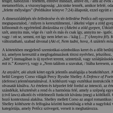
tenger, habozzon / felettem, elfedve mindazt, amivé én, / ami az évek 
metamorfózis, a viszonylagosság: „kicsinke lennék, amikor lefelé, oda,
„felette mélységes” (Prédikátor könyve 7:24) állapotát, ezzel együtt a 
A dimenzióátlépés tér-felfedezése és tér-felfedése Petőcz-nél egyszerre
megtapasztalod, / milyen is keresztülmenni, / átkelni végre a zöld gye
kifinomult és egyértelmű ábrázolása ez (
Átkelni a zöld gyepen, Útközb
szét, annyira más, vége és / szét és más és csak így, annyira ne- /gatív,
vagy / ott se, semmi, ezt így nem lehet so- / káig […]” (
Annyira fél
). 
változtatható, szabad útvonal (
Aki el, Nem tudni, hova, A születés mis
A kötetekben megjelenő szemiotikai-szimbolikus keret és a dőlt betűtíp
is), amelyen keresztül a megfogalmazások törzsi nyelvhez, jelszóhoz,
„bátr”) önmagában is új nyelvet teremt, szintetizál, vagy szóátjárásokka
mit is
.”
Konzerv
), vagy a „Nem találom a szavakat, / hiába keresem, a 
Az anyáért, aki alszik
kötet egyik jelentős analógiája a beatköltészet. A
belül Gregory Corso világát Percy Bysshe Shelley
A Defence of Poet
(defense) jelentéstartalmával. A költészeti vagy esztétikai instrukció
olvasatát kínálva. Az értelem és képzelet felé fordul az intenció, az 
szándékát, késztetését a rend és a harmónia felé, amely a szépség egy
(civil laws) alkotói és védelmezői funkciót kívánta (meg) a költőktől.
hozó kontextussá alakítsa. Shelley mellett Corso az angol romantikus k
Shelley költészete és felfogása közötti hasonlóság a tehát a nagyfokú 
kategóriája, amely Petőcz szövegeit, verseit is meghatározza.