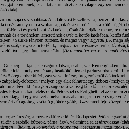
 világot teremtenek, és alakítják mindezt az én-világot egyben menedékk
özös talajt.
mbolikája és vizualitása. A halál(ozás) közelhozása, perszonifikálása,
s kettősét, amely nem a szabadságnak és az elmúlásnak a kötöttségét, el
a a földrajzi és pszichikai távlatokat. „Csak ők tudják, / mennyire nem v
umnak és a történelem ismeretének egyfajta kettős játékában, kettős funk
 télben, / Szürke fényben fürdesz, és magad vagy”
Egyedül
). A maga-sá
l is szól, de „valami történik, mégis. / Szinte észrevétlen” (
Távolság
)
az előhívott „égi tünemények”-kel (
Az öregember verse – a reményhez
en Ginsberg alakját „istenségnek látszó, csalfa, vak Remény” -ként ábráz
erülete felé, amelyben néhány beatköltő kiemelt párhuzamba kerül. Lawren
 és ő öreg ember ki folyvást verset ír / egy öreg emberről / akinek min
ép zabpehely-dobozon / melyen egy alak felmutat egy dobozt / melyen eg
lommal távolibb / maga a zsugorodó valóság látható itt / Ő a visszatért 
és folyamatában tételeződik. Petőcznél és Ferlighettinél az önreprezent
er kiagyalt egy nyelvet / melyet más állat meg sem ért / és nyelve lát és 
em ért / Ő ágobogas sétáló gyökér / göblyuk-szemmel feje közepén / és sze
tér, az üresség, a meg- és kiüresedő tér. Budapestet Petőcz egyaránt érz
tükör, a szobák, bútorok, párna, ágy), valamint a saját tárgyiasság (eltár
árman – ülök itt, A konyhából a nappaliba, Meglassult mozdulatok
). 