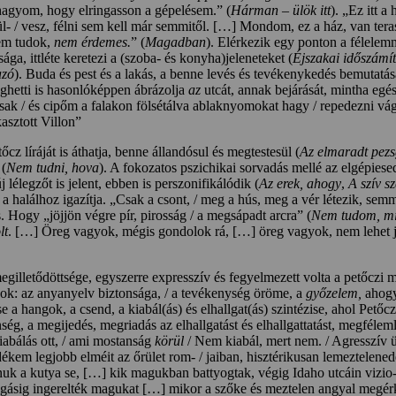
gyom, hogy elringasson a gépelésem.” (
Hárman – ülök itt
). „Ez itt a 
ül- / vesz, félni sem kell már semmitől. […] Mondom, ez a ház, van terasz
nem tudok,
nem érdemes.
” (
Magadban
). Elérkezik egy ponton a félelemm
a, ittléte keretezi a (szoba- és konyha)jeleneteket (
Éjszakai időszámí
azó
). Buda és pest és a lakás, a benne levés és tevékenykedés bemutatás
ghetti is hasonlóképpen ábrázolja
az
utcát, annak bejárását, mintha egé
csak / és cipőm a falakon fölsétálva ablaknyomokat hagy / repedezni vá
kasztott Villon”
z líráját is áthatja, benne állandósul és megtestesül (
Az elmaradt pezs
 (
Nem tudni, hova
). A fokozatos pszichikai sorvadás mellé az elgépiesed
j lélegzőt is jelent, ebben is perszonifikálódik (
Az erek, ahogy
,
A szív sz
halálhoz igazítja. „Csak a csont, / meg a hús, meg a vér létezik, semm
rs. Hogy „jöjjön végre pír, pirosság / a megsápadt arcra” (
Nem tudom, mi
lt
. […] Öreg vagyok, mégis gondolok rá, […] öreg vagyok, nem lehet 
gilletődöttsége, egyszerre expresszív és fegyelmezett volta a petőczi 
ok: az anyanyelv biztonsága, / a tevékenység öröme, a
győzelem,
ahogy
e a hangok, a csend, a kiabál(ás) és elhallgat(ás) szintézise, ahol Petőcz
nség, a megijedés, megriadás az elhallgatást és elhallgattatást, megfél
iabálás ott, / ami mostanság
körül
/ Nem kiabál, mert nem. / Agresszív 
kem legjobb elméit az őrület rom- / jaiban, hisztérikusan lemeztelened
uk a kutya se, […] kik magukban battyogtak, végig Idaho utcáin vizio- 
kogásig ingerelték magukat […] mikor a szőke és meztelen angyal megér