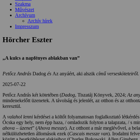
Szakma
Művészet
Archívum
Archív hírek
Impresszum
Hörcher Eszter
„A kulcs a napfényes ablakban van”
Petőcz András
Dadog
és
Az anyáért, aki alszik
című versesköteteiről
2025-07-22
Petőcz András két kötetében (
Dadog
, Tiszatáj Könyvek, 2024;
Az any
mindenekelőtt üzenetek. A távolság és jelenlét, az otthon és az ottho
keresztül.
A
valahol lenni
kérdései a költőt folyamatosan foglalkoztató létkérdés
Ócska egy hely, nem épp haza, / omladozik folyton a talapzata, / s mi
ahova – üzenet
” (
Ahova messze
). Az otthont a már meglévővel, a bela
nélkülözhetetlen állomások ezek (
Cascais messze van
). Irodalmi felv
között a beatköltészet alakjaihoz (Charles Bukowski, Allen Ginsberg