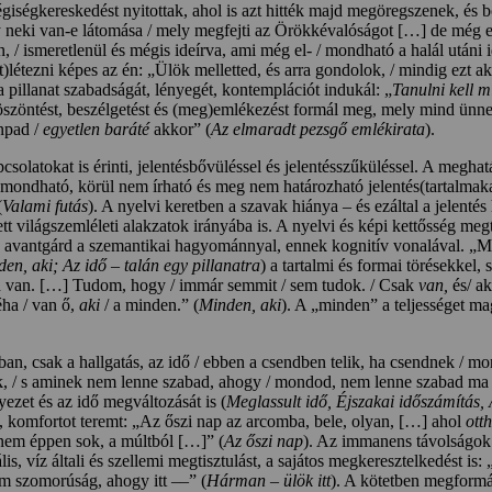
régiségkereskedést nyitottak, ahol is azt hitték majd megöregszenek, és
neki van-e látomása / mely megfejti az Örökkévalóságot […] de még ez 
, / ismeretlenül és mégis ideírva, ami még el- / mondható a halál utáni
étezni képes az én: „Ülök melletted, és arra gondolok, / mindig ezt aka
 pillanat szabadságát, lényegét, kontemplációt indukál: „
Tanulni kell m
szöntést, beszélgetést és (meg)emlékezést formál meg, mely mind ünnep
ínpad /
egyetlen baráté
akkor” (
Az elmaradt pezsgő emlékirata
).
olatokat is érinti, jelentésbővüléssel és jelentésszűküléssel. A meghat
ondható, körül nem írható és meg nem határozható jelentés(tartalmaka)t
(
Valami futás
). A nyelvi keretben a szavak hiánya – és ezáltal a jelenté
ett világszemléleti alakzatok irányába is. A nyelvi és képi kettősség me
 avantgárd a szemantikai hagyománnyal, ennek kognitív vonalával. „Ma
en, aki; Az idő – talán egy pillanatra
) a tartalmi és formai törésekkel
n van. […] Tudom, hogy / immár semmit / sem tudok. / Csak
van,
és/ a
éha / van ő,
aki
/ a minden.” (
Minden, aki
). A „minden” a teljességet ma
n, csak a hallgatás, az idő / ebben a csendben telik, ha csendnek / mondh
nik, / s aminek nem lenne szabad, ahogy / mondod, nem lenne szabad ma 
nyezet és az idő megváltozását is (
Meglassult idő, Éjszakai időszámítás,
, komfortot teremt: „Az őszi nap az arcomba, bele, olyan, […] ahol
ott
 nem éppen sok, a múltból […]” (
Az őszi nap
). Az immanens távolságok át
tuális, víz általi és szellemi megtisztulást, a sajátos megkeresztelkedés
em szomorúság, ahogy itt ––” (
Hárman – ülök itt
). A kötetben megformá