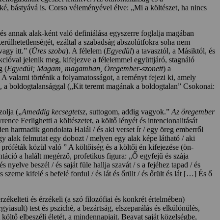
é, bástyává is. Corso véleményével élve: „Mi a költészet, ha nincs
 és annak alak-ként való definiálása egyszerre foglalja magában
kerülhetetlenségét, ezáltal a szabadság abszolútfokra soha nem
agy itt.” (
Üres szoba
). A félelem (
Egyedül
) a tavasztól, a Másiktól, és
cióval jelenik meg, kifejezve a félelemmel együttjáró, stagnáló
g (
Egyedül; Magam, magamban, Öregember-szonett
) a
. A valami történik a folyamatosságot, a reményt fejezi ki, amely
), a boldogtalansággal („Kit teremt magának a boldogtalan” Csokonai:
olja („
Ameddig kecsegtetsz
, suttogom, addig vagyok.”
Az öregember
ce Ferlighetti a költészetet, a költő lényét és intencionalitását
den harmadik gondolata Halál / és aki verset ír / egy öreg emberről
y alak felmutat egy dobozt / melyen egy alak képe látható / aki
próféták közül való ” A költőiség és a költői én kifejezése (ön-
áció a halált megérző, profetikus figura: „Ő egyfejű és szája
nyelve beszél / és saját füle hallja szavát / s a fejéhez tapad / és
me kifelé s befelé fordul / és lát és őrült / és őrült és lát […] És ő
ékelteti és érzékeli (a szó filozófiai és konkrét értelmében)
gyiasult) test és psziché, a bezártság, elszeparálás és elkülönülés,
A költő elbeszéli életét, a mindennapjait. Beavat saját közelségbe,