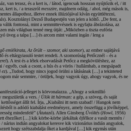
ház, van terasz, és a kert is, / látod, igencsak hosszan nyújtózik el, / itt
, kert is, / a teraszról
messzire
, majdnem odáig, / ahol, még mások is,
entes állapothoz, illetve ennek illúziójával kíván együttlétezni,
tás
). Kosztolányi Dezső Budapestjén van jelen a költő. „De fent, a
a válik fontossá, mint a semmittevésnek is egyfajta ábrázolása, az
szen más világban tenné meg útját: „Miközben a tiszta eufória
gyó üveg a talpa […] és arcom mint valami ingán / leng a
gő emlékirata
,
Az őrült – szomor, aki szomor
), az ember sajátjává
ő és eltárgyiasuló testet rendeli. A szomorúság Petőcznél – és a
erel
). A test és a lélek elsorvadását Petőcz a megkövüléshez, az
i / egyéb, csak a csont, a hús és a vörös / hullámhab, a megsápadt
 ez
). „Tudod, hogy nincs jogod örülni a látásának […] a tekinteted
jogom már semmire, / örüljek, hogy vagyok úgy, ahogy vagyok, és ne
manifesztáció-jelleget is körvonalazza. „Ahogy a sokmillió
 megszületik a vers. /
Ülök itt hárman:
a gép, a szöveg, és saját
 kettősséget állít fel. Írja, „Kiabálni itt nem szabad! / Hangok nem
említésből is adódó kiabálást eredményez, amely összefügg a jövőképpel,
üresség mindenfelé” (
Átutazó
). Allen Ginsberg
Üvöltés
(
Howl
, 1956)
ett éhezőket […] kik körbe-körbe járkáltak éjfélkor a vasút mentén /
/ nárius indián angyalokat keresve kik vizionárius indián angyalok,
kezett hogy szétszabdalja őket a kardjával […] kik egymás után