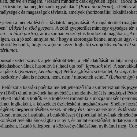
alatt,
amivé én
magam, / lezárni mindent: csak egyetlen lépés.” (
Boca do
 / kicsinke, ha még léteznék egyáltalán” (
Boca do inferno
), a Petőcz 
mélységek és magasságok távlatait, amelyek (horizontális) lokalitásokat j
 jelenti a menekülést és a távlatok megnyitását. A magánterület (magánszf
pen” (
Átkelni a zöld gyepen
). A zöld gyepterület mint egy egységes tér,
en – a túlsó partra
), ami azonban veszélyt is hordozhat magában: „Anny
 igen, ez a jó szó, annyira
ne
, / hogy a szorongás benne, annyira úgy, / 
Kikristályosodik, hogy ez a (nem kézzelfogható) szubjektív
valami út
sor
ztériuma
).
ussal szedett szavak a jelentéstöbbletet, a jellé alakítását mutatja meg 
 jeladáshoz válnak hasonlóvá („hadi utu reá”
Igencsak táv
). A szavakkal
l játszik (
Konzerv, Lehetne így
) Petőcz („kíváncsi tekintet,
ki vagy
?, k
szekrény / alatt is néztem, nem, nem / nincsenek sehol.” (
Lehetne így
)
 Petőczöt a kassáki poétika mellett jellemző líra az intertextualitás jegy
ry
(1840) című művének hangvételét, mondanivalóját is megképzi Petőcz
k helyett inkább a költők és a költészet romantikus mozgalmaként demonst
értelmet logikaként, a képzeletet észlelésként meghatározva. Shelley ho
ségének megbecsüléséhez vezet. Shelley és Corso az erkölcsi és társadal
 Corsót mindez inspirálta a beatköltészet új poétikai irányának elméletén
öltészet felé általánosságban is nyit, és mutat érdeklődést, tudatosan a
váltásban, lázadó jellegben, a közösségvállalásában nyilvánul meg. Corso-