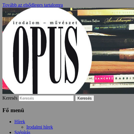
Tovább az elsődleges tartalomra
irodalom és művészet
OPUS irodalmi folyóirat
Keresés
Fő menü
Hírek
Irodalmi hírek
Szépírás