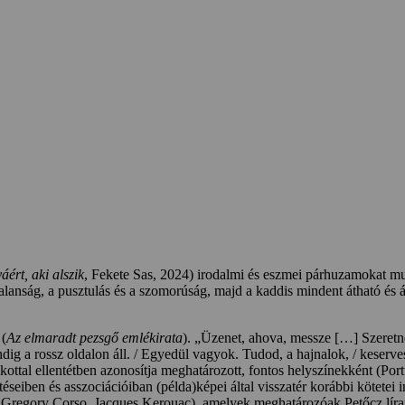
.
áért, aki alszik
, Fekete Sas, 2024) irodalmi és eszmei párhuzamokat mut
ntalanság, a pusztulás és a szomorúság, majd a kaddis mindent átható és
 (
Az elmaradt pezsgő emlékirata
). „Üzenet, ahova, messze […] Szeretn
ndig a rossz oldalon áll. / Egyedül vagyok. Tudod, a hajnalok, / keser
kottal ellentétben azonosítja meghatározott, fontos helyszínekként (Por
etéseiben és asszociációiban (példa)képei által visszatér korábbi kötetei 
, Gregory Corso, Jacques Kerouac), amelyek meghatározóak Petőcz líraf