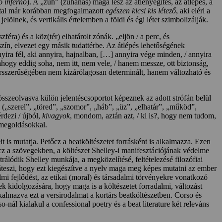
 inferno
). A „zuh” (zuhanás) maga lesz az átlényegítés, az átlépés, a
által már korábban megfogalmazott
egészen kicsi kis létező
, aki eléri a
elölnek, és vertikális értelemben a földi és égi létet szimbolizálják.
éra) és a köz(tér) elhatárolt zónák. „eljön / a perc, és
 szín, elvezet egy másik tudattérbe. Az átlépés lehetőségének
ira fél, aki annyira, hajnalban, […] annyira vége minden, / annyira
ahogy eddig soha, nem itt, nem vele, / hanem messze, ott biztonság,
sszerűségében nem kizárólagosan determinált, hanem változható és
(összeolvasva külön jelentéscsoportot képeznek az adott strófán belül
 („szerel”, „töred”, „szomor”, „háb”, „üz”, „elhatár”, „működ”,
érdezi / újból,
kivagyok
, mondom, aztán azt, / ki is?, hogy nem tudom,
 megoldásokkal.
eit is mutatja. Petőcz a beatköltészetet forrásként is alkalmazza. Ezen
 a szövegekben, a költészet Shelley-i manifesztációjának védelme
rálódik Shelley munkája, a megközelítésé, feltételezésé filozófiai
zzáteszi, hogy ezt kiegészítve a nyelv maga meg képes mutatni az ember
mi fejlődést, az etikai (moral) és társadalmi törvényekre vonatkozó
ek kidolgozására, hogy maga is a költészetet forradalmi, változást
lkalmazva ezt a versirodalmat a kortárs beatköltészetben. Corso és
nál kialakul a confessional poetry és a beat literature két releváns