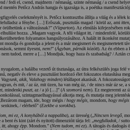
send / fedi el, csend, majdnem / némaság, szinte némaság / a csend helyet
d mentén Petőcz András hangja és igazsága is, a poétika manifesztáció
figyelés cselekményét is. Petőcz kontrasztba állítja a világ és a lélek
elefulladsz a fénybe. […] Erőszak, pusztulás magad / körül az, ami
itten
 örülhetünk a változásnak?” (
Vízparton
). Az elmúlás kifejezésében rok
 elhullást hozza. „Magam vagyok. A téli világot itt, / mindenfelé, kör
elkerülhetetlen folyamatos hangsúlyozásához. A halált itt ikonként mut
int mondja és gondolja a jelent és a már megismert és megismertetett tá
vonások, semmi ilyesmi,
nem!
” (
Ágyban, párnák között
). Az én ebben a 
/ És nem tudod, merre a […] Mondjuk, hogy haza és szabadság? / Aztán 
t
nyugalom, a halálba vezető út tisztasága, az útra felkészülés joga fe
pusú, negatív és eleve a pusztulást hordozó élet fokozatos elutasítása 
 Vagyunk, akik, Valahogy minden
) létállapot akarását. A fokozatosságo
hogyan, és mit, / az
üz
, mit üzen, ha van még
üz
, / de nincs már
üz
se, a
zt
, mindenki
puszt
, az / a jó […]” (
A szomorú nem
). Ez megteremti az
ü
sonkolással, szintagmaelhagyással alkotja meg, és mutatja meg jelentésker
: „Bezárom magam, ide, hogy mégis /
hogy mégis,
mondom,
hogy mégis
senkinek, / elérhető” (
Ezekbe a sorokba
).
om, mi ez, A konyhából a nappaliba
), az üresség („
Nincsen levegő,
mon
ent és kint (zárt és nyitott) dimenzióit tárja fel: „
megfulladok,
/ sut
,
itt
, ahogy
épp
. Mondom.” (
Nem tudom, mi ez
). A tátogás és dadogás 