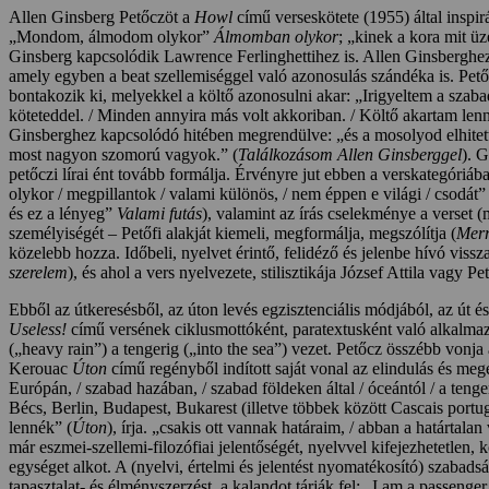
Allen Ginsberg Petőczöt a
Howl
című verseskötete (1955) által inspi
„Mondom, álmodom olykor”
Álmomban olykor
; „kinek a kora mit 
Ginsberg kapcsolódik Lawrence Ferlinghettihez is. Allen Ginsberghe
amely egyben a beat szellemiséggel való azonosulás szándéka is. Pető
bontakozik ki, melyekkel a költő azonosulni akar: „Irigyeltem a szaba
köteteddel. / Minden annyira más volt akkoriban. / Költő akartam len
Ginsberghez kapcsolódó hitében megrendülve: „és a mosolyod elhitette
most nagyon szomorú vagyok.” (
Találkozásom Allen Ginsberggel
). G
petőczi lírai ént tovább formálja. Érvényre jut ebben a verskategóriába
olykor / megpillantok / valami különös, / nem éppen e világi / csodát
és ez a lényeg”
Valami futás
), valamint az írás cselekménye a verset (m
személyiségét – Petőfi alakját kiemeli, megformálja, megszólítja (
Merr
közelebb hozza. Időbeli, nyelvet érintő, felidéző és jelenbe hívó viss
szerelem
), és ahol a vers nyelvezete, stilisztikája József Attila vagy 
Ebből az útkeresésből, az úton levés egzisztenciális módjából, az út é
Useless!
című versének ciklusmottóként, paratextusként való alkalmazá
(„heavy rain”) a tengerig („into the sea”) vezet. Petőcz összébb vonja
Kerouac
Úton
című regényből indított saját vonal az elindulás és megé
Európán, / szabad hazában, / szabad földeken által / óceántól / a tenger
Bécs, Berlin, Budapest, Bukarest (illetve többek között Cascais port
lennék” (
Úton
), írja. „csakis ott vannak határaim, / abban a határtalan
már eszmei-szellemi-filozófiai jelentőségét, nyelvvel kifejezhetetlen, 
egységet alkot. A (nyelvi, értelmi és jelentést nyomatékosító) szabad
tapasztalat- és élményszerzést, a kalandot tárják fel: „I am a passenger 