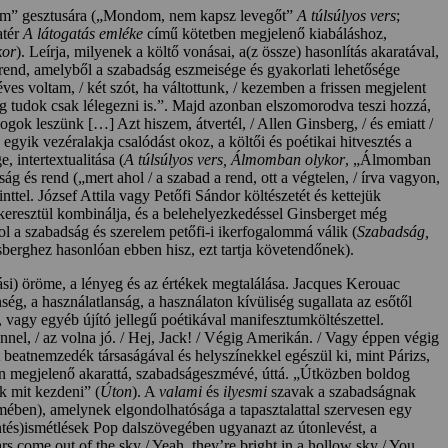
ondom” gesztusára („Mondom, nem kapsz levegőt”
A túlsúlyos vers
;
atér
A látogatás emléke
című kötetben megjelenő kiabáláshoz,
kor
). Leírja, milyenek a költő vonásai, a(z össze) hasonlítás akaratával,
 rend, amelyből a szabadság eszmeisége és gyakorlati lehetősége
es voltam, / két szót, ha váltottunk, / kezemben a frissen megjelent
ig tudok csak lélegezni is.”. Majd azonban elszomorodva teszi hozzá,
ok leszünk […] Azt hiszem, átvertél, / Allen Ginsberg, / és emiatt /
 egyik vezéralakja csalódást okoz, a költői és poétikai hitvesztés a
, intertextualitása (
A túlsúlyos vers, Álmomban olykor
, „Álmomban
g és rend („mert ahol / a szabad a rend, ott a végtelen, / írva vagyon,
inttel. József Attila vagy Petőfi Sándor költészetét és kettejük
keresztül kombinálja, és a belehelyezkedéssel Ginsberget még
hol a szabadság és szerelem petőfi-i ikerfogalommá válik (
Szabadság,
Ginsberghez hasonlóan ebben hisz, ezt tartja követendőnek).
tási) öröme, a lényeg és az értékek megtalálása. Jacques Kerouac
ég, a használatlanság, a használaton kívüliség sugallata az esőtől
, vagy egyéb újító jellegű poétikával manifesztumköltészettel.
annel, / az volna jó. / Hej, Jack! / Végig Amerikán. / Vagy éppen végig
 beatnemzedék társaságával és helyszínekkel egészül ki, mint Párizs,
ben megjelenő akarattá, szabadságeszmévé, úttá. „Útközben boldog
nk mit kezdeni” (
Úton
). A
valami
és
ilyesmi
szavak a szabadságnak
telmében), amelynek elgondolhatósága a tapasztalattal szervesen egy
ntés)ismétlések Pop dalszövegében ugyanazt az útonlevést, a
stars come out of the sky / Yeah, they’re bright in a hollow sky / You