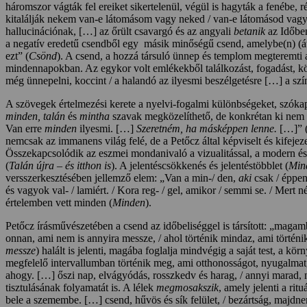
háromszor vágták fel ereiket sikertelenül, végül is hagyták a fenébe, 
kitalálják nekem van-e látomásom vagy neked / van-e látomásod vagy 
hallucinációnak, […] az őrült csavargó és az angyali
betanik
az Időben
a negatív eredetű csendből egy másik minőségű csend, amelybe(n) (át)l
ezt” (
Csönd
). A csend, a hozzá társuló ünnep és templom megteremti a
mindennapokban. Az egykor volt emlékekből találkozást, fogadást, kö
még ünnepelni, koccint / a halandó az ilyesmi beszélgetésre […] a sz
A szövegek értelmezési kerete a nyelvi-fogalmi különbségeket, szókapcs
minden, talán
és
mintha
szavak megközelíthető, de konkrétan ki nem m
Van erre
minden
ilyesmi. […]
Szeretném, ha másképpen lenne.
[…]” 
nemcsak az immanens világ felé, de a Petőcz által képviselt és kifejez
Összekapcsolódik az eszmei mondanivaló a vizualitással, a modern és
(
Talán újra – és itthon is
). A jelentéscsökkenés és jelentéstöbblet (
Mind
versszerkesztésében jellemző elem: „Van a min-/ den,
aki
csak / éppe
és vagyok val- / lamiért. / Kora reg- / gel, amikor / semmi se. / Mert n
értelemben vett minden (
Minden
).
Petőcz írásművészetében a csend az időbeliséggel is társított: „magamba
onnan, ami nem is annyira messze, / ahol történik mindaz, ami törté
messze
) halált is jelenti, magába foglalja mindvégig a saját test, a kör
megfelelő intervallumban történik meg, ami otthonosságot, nyugalmat
ahogy. […] őszi nap, elvágyódás, rosszkedv és harag, / annyi marad,
tisztulásának folyamatát is. A lélek
megmosakszik
, amely jelenti a ri
bele a szemembe. […] csend, hűvös és sík felület, / bezártság, majdn