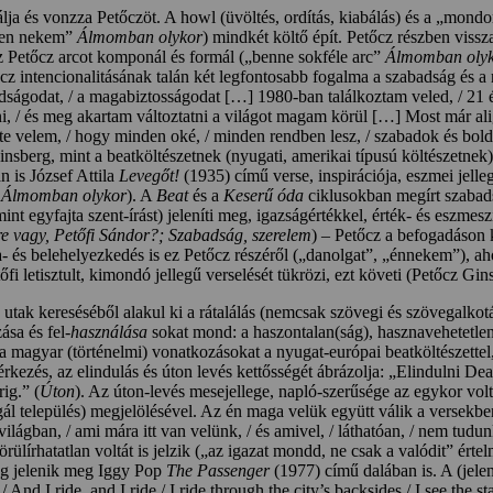
rálja és vonzza Petőczöt. A howl (üvöltés, ordítás, kiabálás) és a „m
üzen nekem”
Álmomban olykor
) mindkét költő épít. Petőcz részben vissz
z Petőcz arcot komponál és formál („benne sokféle arc”
Álmomban oly
cz intencionalitásának talán két legfontosabb fogalma a szabadság és a
dságodat, / a magabiztosságodat […] 1980-ban találkoztam veled, / 21 év
ni, / és meg akartam változtatni a világot magam körül […] Most már al
 velem, / hogy minden oké, / minden rendben lesz, / szabadok és boldog
insberg, mint a beatköltészetnek (nyugati, amerikai típusú költészetnek)
n is József Attila
Levegőt!
(1935) című verse, inspirációja, eszmei jellege
”
Álmomban olykor
). A
Beat
és a
Keserű
óda
ciklusokban megírt szabadsá
int egyfajta szent-írást) jeleníti meg, igazságértékkel, érték- és eszmesz
e vagy, Petőfi Sándor?; Szabadság, szerelem
) – Petőcz a befogadáson 
za- és belehelyezkedés is ez Petőcz részéről („danolgat”, „énnekem”), a
Petőfi letisztult, kimondó jellegű verselését tükrözi, ezt követi (Petőcz 
s utak kereséséből alakul ki a rátalálás (nemcsak szövegi és szövegalko
sa és fel-
használása
sokat mond: a haszontalan(ság), hasznavehetetlens
 a magyar (történelmi) vonatkozásokat a nyugat-európai beatköltészettel
rkezés, az elindulás és úton levés kettősségét ábrázolja: „Elindulni De
ig.” (
Úton
). Az úton-levés mesejellege, napló-szerűsége az egykor volt
ugál település) megjelölésével. Az én maga velük együtt válik a versek
 világban, / ami mára itt van velünk, / és amivel, / láthatóan, / nem tudu
körülírhatatlan voltát is jelzik („az igazat mondd, ne csak a valódit” ér
ság jelenik meg Iggy Pop
The Passenger
(1977) című dalában is. A (jele
/ And I ride, and I ride / I ride through the city’s backsides / I see the 