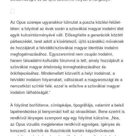
Az Opus szerepe ugyanakkor túlmutat a puszta közlési-felület-
léten: a folyóirat az évek során a szlovákiai magyar irodalmi élet
egyik kulcsintézményévé vált. Elősegítette a generációk közötti
párbeszédet, teret adott a kísérletező, újító szándékú műveknek
és hozzájárult a felvidéki/szlovákiai magyar identitás irodalmi
megfogalmazásához. Egyszersmind nem csupán irodalmi,
hanem társadalmi-kulturális fórummá is lett, amely hozzájárult a
szlovákiai magyar értelmiség önmeghatározásához és
önkifejezéséhez. Mindemellett közvetíti a helyi irodalmat, a
felvidéki irodalom folyamatait, változásait a magyarországi és a
nemzetközi színtér felé, ezzel is erősítve a szlovákiai magyar
irodalom láthatóságát.”
A folyóirat borítóterve, címlapképe, tipográfiája, valamint a belső
lapelrendezése jó benyomást kelt az olvasókban. Bene szerint is
rendkívül lényeges szempont egy-egy folyóirat külcsíne. „Nos,
az Opus vizuális megjelenése rendkívül egységes, igényes és
korszerű: a borítók és illusztrációk kortárs képzőművészek