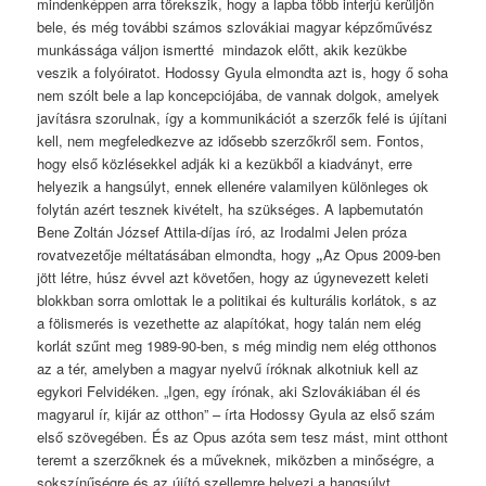
mindenképpen arra törekszik, hogy a lapba több interjú kerüljön
bele, és még további számos szlovákiai magyar képzőművész
munkássága váljon ismertté mindazok előtt, akik kezükbe
veszik a folyóiratot. Hodossy Gyula elmondta azt is, hogy ő soha
nem szólt bele a lap koncepciójába, de vannak dolgok, amelyek
javításra szorulnak, így a kommunikációt a szerzők felé is újítani
kell, nem megfeledkezve az idősebb szerzőkről sem. Fontos,
hogy első közlésekkel adják ki a kezükből a kiadványt, erre
helyezik a hangsúlyt, ennek ellenére valamilyen különleges ok
folytán azért tesznek kivételt, ha szükséges. A lapbemutatón
Bene Zoltán József Attila-díjas író, az Irodalmi Jelen próza
rovatvezetője méltatásában elmondta, hogy
„
Az Opus 2009-ben
jött létre, húsz évvel azt követően, hogy az úgynevezett keleti
blokkban sorra omlottak le a politikai és kulturális korlátok, s az
a fölismerés is vezethette az alapítókat, hogy talán nem elég
korlát szűnt meg 1989-90-ben, s még mindig nem elég otthonos
az a tér, amelyben a magyar nyelvű íróknak alkotniuk kell az
egykori Felvidéken. „Igen, egy írónak, aki Szlovákiában él és
magyarul ír, kijár az otthon” – írta Hodossy Gyula az első szám
első szövegében. És az Opus azóta sem tesz mást, mint otthont
teremt a szerzőknek és a műveknek, miközben a minőségre, a
sokszínűségre és az újító szellemre helyezi a hangsúlyt.