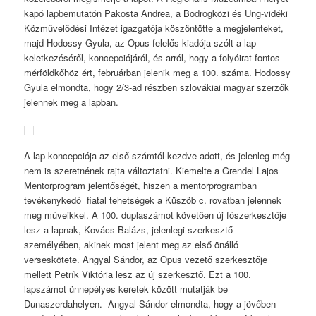
kapó lapbemutatón Pakosta Andrea, a Bodrogközi és Ung-vidéki
Közművelődési Intézet igazgatója köszöntötte a megjelenteket,
majd Hodossy Gyula, az Opus felelős kiadója szólt a lap
keletkezéséről, koncepciójáról, és arról, hogy a folyóirat fontos
mérföldkőhöz ért, februárban jelenik meg a 100. száma. Hodossy
Gyula elmondta, hogy 2/3-ad részben szlovákiai magyar szerzők
jelennek meg a lapban.
A lap koncepciója az első számtól kezdve adott, és jelenleg még
nem is szeretnének rajta változtatni. Kiemelte a Grendel Lajos
Mentorprogram jelentőségét, hiszen a mentorprogramban
tevékenykedő fiatal tehetségek a Küszöb c. rovatban jelennek
meg műveikkel. A 100. duplaszámot követően új főszerkesztője
lesz a lapnak, Kovács Balázs, jelenlegi szerkesztő
személyében, akinek most jelent meg az első önálló
verseskötete. Angyal Sándor, az Opus vezető szerkesztője
mellett Petrík Viktória lesz az új szerkesztő. Ezt a 100.
lapszámot ünnepélyes keretek között mutatják be
Dunaszerdahelyen. Angyal Sándor elmondta, hogy a jövőben