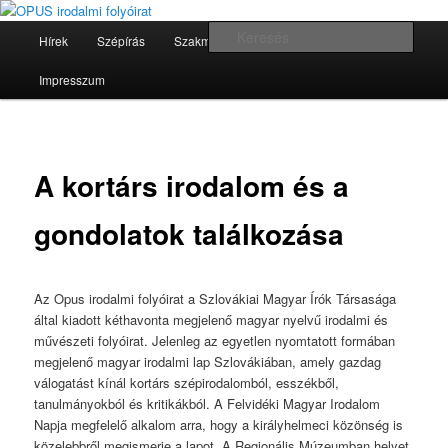
Tovább
irodalom és művészet
az
Fő
Kere
Hírek
Szépírás
Szakma
Művészet
Archívum
elsődleges
menü
tartalomra
OPUS irodalmi folyóirat
Impresszum
A kortárs irodalom és a
gondolatok találkozása
Az Opus irodalmi folyóirat a Szlovákiai Magyar Írók Társasága
által kiadott kéthavonta megjelenő magyar nyelvű irodalmi és
művészeti folyóirat. Jelenleg az egyetlen nyomtatott formában
megjelenő magyar irodalmi lap Szlovákiában, amely gazdag
válogatást kínál kortárs szépirodalomból, esszékből,
tanulmányokból és kritikákból. A Felvidéki Magyar Irodalom
Napja megfelelő alkalom arra, hogy a királyhelmeci közönség is
közelebbről megismerje a lapot. A Regionális Múzeumban helyet