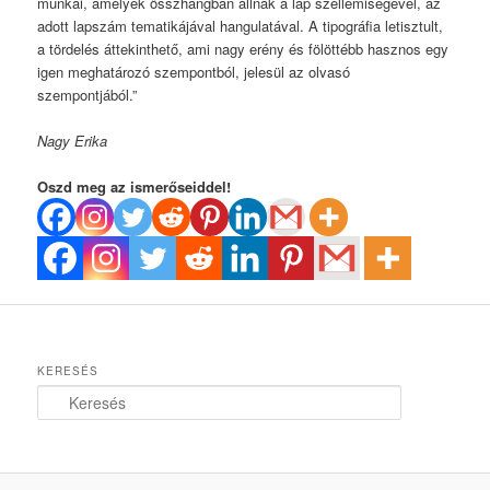
munkái, amelyek összhangban állnak a lap szellemiségével, az
adott lapszám tematikájával hangulatával. A tipográfia letisztult,
a tördelés áttekinthető, ami nagy erény és fölöttébb hasznos egy
igen meghatározó szempontból, jelesül az olvasó
szempontjából.”
Nagy Erika
Oszd meg az ismerőseiddel!
KERESÉS
K
e
r
e
s