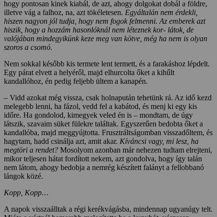
hogy pontosan kinek kiabál, de azt, ahogy dolgokat dobál a földre,
illetve vág a falhoz, na, azt tökéletesen.
Egyáltalán nem érdekli,
hiszen nagyon jól tudja, hogy nem fogok felmenni. Az emberek azt
hiszik, hogy a hozzám hasonlóknál nem léteznek kor- látok, de
valójában mindegyikünk keze meg van kötve, még ha nem is olyan
szoros a csomó.
Nem sokkal később kis termete lent termett, és a farakáshoz lépdelt.
Egy párat elvett a helyéről, majd elhurcolta őket a kihűlt
kandallóhoz, én pedig feljebb ültem a kanapén.
– Vidd azokat még vissza, csak holnapután tehetünk rá. Az idő kezd
melegebb lenni, ha fázol, vedd fel a kabátod, és menj ki egy kis
időre. Ha gondolod, kimegyek veled én is – mondtam, de úgy
látszik, szavaim süket fülekre találtak. Egyszerűen bedobta őket a
kandallóba, majd meggyújtotta. Frusztráltságomban visszadőltem, és
hagytam, hadd csinálja azt, amit akar.
Kíváncsi vagy, mi lesz, ha
megtöri a rendet?
Mosolyom azonban már nehezen tudtam elrejteni,
mikor teljesen hátat fordított nekem, azt gondolva, hogy így talán
nem látom, ahogy bedobja a nemrég készített falányt a fellobbanó
lángok közé.
Kopp, Kopp…
A napok visszaálltak a régi kerékvágásba, mindennap ugyanúgy telt.