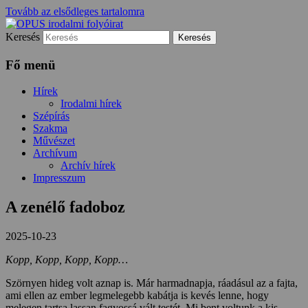
Tovább az elsődleges tartalomra
Keresés
irodalom és művészet
OPUS irodalmi folyóirat
Fő menü
Hírek
Irodalmi hírek
Szépírás
Szakma
Művészet
Archívum
Archív hírek
Impresszum
A zenélő fadoboz
2025-10-23
Kopp, Kopp, Kopp, Kopp…
Szörnyen hideg volt aznap is. Már harmadnapja, ráadásul az a fajta,
ami ellen az ember legmelegebb kabátja is kevés lenne, hogy
melegen tartsa lassan fagyossá vált testét. Mi bent voltunk a kis