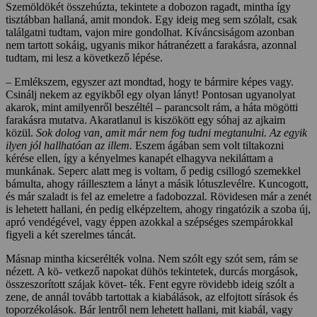
Szemöldökét összehúzta, tekintete a dobozon ragadt, mintha így
tisztábban hallaná, amit mondok. Egy ideig meg sem szólalt, csak
találgatni tudtam, vajon mire gondolhat. Kíváncsiságom azonban
nem tartott sokáig, ugyanis mikor hátranézett a farakásra, azonnal
tudtam, mi lesz a következő lépése.
– Emlékszem, egyszer azt mondtad, hogy te bármire képes vagy.
Csinálj nekem az egyikből egy olyan lányt! Pontosan ugyanolyat
akarok, mint amilyenről beszéltél – parancsolt rám, a háta mögötti
farakásra mutatva. Akaratlanul is kiszökött egy sóhaj az ajkaim
közül.
Sok dolog van, amit már nem fog tudni megtanulni. Az egyik
ilyen jól hallhatóan az illem.
Eszem ágában sem volt tiltakozni
kérése ellen, így a kényelmes kanapét elhagyva nekiláttam a
munkának. Seperc alatt meg is voltam, ő pedig csillogó szemekkel
bámulta, ahogy ráillesztem a lányt a másik lótuszlevélre. Kuncogott,
és már szaladt is fel az emeletre a fadobozzal. Rövidesen már a zenét
is lehetett hallani, én pedig elképzeltem, ahogy ringatózik a szoba új,
apró vendégével, vagy éppen azokkal a szépséges szempárokkal
figyeli a két szerelmes táncát.
Másnap mintha kicserélték volna. Nem szólt egy szót sem, rám se
nézett. A kö- vetkező napokat dühös tekintetek, durcás morgások,
összeszorított szájak követ- ték. Fent egyre rövidebb ideig szólt a
zene, de annál tovább tartottak a kiabálások, az elfojtott sírások és
toporzékolások. Bár lentről nem lehetett hallani, mit kiabál, vagy