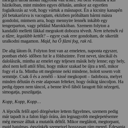
házikóban, mint minden egyes délután, amikor az egyetlen
foglalkozás az volt, hogy vártuk a másnapot. Én a kicsiny kanapén
jól betakarózva is vacogtam, eközben próbáltam bármi másra
gondolni, mintsem arra, hogy mennyire lennék inkább egy
tengerparton, vagy például Marokkóban. Szemem folyton a
kandalló melletti fákkal megrakott dobozra tévedt.
Nem tehetnék rá
a t
ű
zre, legalább kett
ő
t? –
egyre csak erre gondoltam, de sikerült
uralkodni magamon.
Majd, ha
Ő
fázni fog, rak rá.
De alig látom őt. Folyton fent van az emeleten, naponta egyszer,
pontban ebéd- időben fut le a földszintre. Fent nevet, táncikál és
dalolászik, mintha az emelet egy teljesen másik hely lenne; egy hely,
ahol nem kell attól félni, hogy mikor szakad be újra a tető, mikor
fogy el a fa. Mintha ott meglenne neki mindene, holott sosem volt
semmije. Csak ő és a zenélő – kissé megkopott – fadoboza, melyet
minden délután és este alaposan felteker, hogy órákig táncoljon. Ha
pedig éppen nem táncol, a benne lévő fából faragott fiút nézegeti,
simogatja, puszilgatja.
Kopp, Kopp, Kopp…
A lépcsők felől apró dörgésekre lettem figyelmes, szemem pedig
már tapadt is a falon lógó órára, ám legnagyobb meglepetésemre
még messze álltak a mutatók déltől. Mikor meglátott, megtorpant,
majd hatalmas, égszínkék szemeivel hosszasan rám mered. Édesapja