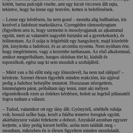
kötött, barna pulcsiját viselte, ami egy kicsit viccesen állt rajta,
tekintve, hogy ha lenne egy testvére, ketten is beleférnének.
– Lenne egy kérdésem, ha nem gond – mondta alig hallhatóan, kis
kezével a fadobozt markolászva. Gyengéden rámosolyogtam
(figyeltem arra is, hogy szemeim is mosolyogjanak az ajkaimmal
együtt, mert az valamiért nagyobb biztatást ad a gyerekeknek), és
bólintottam. Az ő szája is felgörbült egy hangyányit, majd közelebb
jött, kinyitotta a fadobozt, és az arcomba nyomta. Nem nyúltam érte,
hogy megérintsem, vagy a kezembe tarthassam. Az első alkalommal,
amikor megpróbáltam, hangos sírásban tört ki, kiabált és
toporzékolt, egész nap ki sem mozdult a szobájából.
– Miért van a fiú előtt még egy lótuszlevél, ha nem tud rálépni? –
kérdezte. Szemei élesen figyelték minden reakcióm, kis ujjával
pedig a fadoboz belsejébe mutatott. Hosszasan nézegettem,
hümmögtem párat, próbáltam úgy tenni, mint aki mélyen
elgondolkozik ezen az érdekes kérdésen, holott az legelső pillanattól
fogva tudtam a választ.
– Tudod, valamikor ott egy lány állt. Gyönyörű, sötétkék ruhája
volt, hosszú szőke haja, kezét a fiúéba temetve forogtak együtt,
akárhányszor valaki feltekerte a dobozt. Anyukád azonban egyszer
leejtette, a lány pedig kiesett belőle, azóta nem találták meg –
mondtam, miközben én is élesen figyeltem minden mozdulatát.