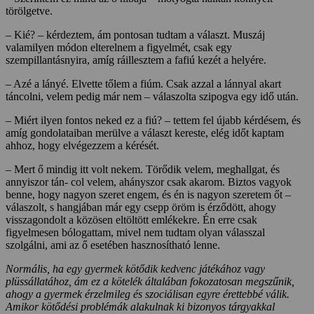
törölgetve.
– Kié? – kérdeztem, ám pontosan tudtam a választ. Muszáj
valamilyen módon elterelnem a figyelmét, csak egy
szempillantásnyira, amíg ráillesztem a fafiú kezét a helyére.
– Azé a lányé. Elvette tőlem a fiúm. Csak azzal a lánnyal akart
táncolni, velem pedig már nem – válaszolta szipogva egy idő után.
– Miért ilyen fontos neked ez a fiú? – tettem fel újabb kérdésem, és
amíg gondolataiban merülve a választ kereste, elég időt kaptam
ahhoz, hogy elvégezzem a kérését.
– Mert ő mindig itt volt nekem. Törődik velem, meghallgat, és
annyiszor tán- col velem, ahányszor csak akarom. Biztos vagyok
benne, hogy nagyon szeret engem, és én is nagyon szeretem őt –
válaszolt, s hangjában már egy csepp öröm is érződött, ahogy
visszagondolt a közösen eltöltött emlékekre. Én erre csak
figyelmesen bólogattam, mivel nem tudtam olyan válasszal
szolgálni, ami az ő esetében hasznosítható lenne.
Normális, ha egy gyermek köt
ő
dik kedvenc játékához vagy
plüssállatához, ám ez a kötelék általában fokozatosan megsz
ű
nik,
ahogy a gyermek érzelmileg és szociálisan egyre érettebbé válik.
Amikor köt
ő
dési problémák alakulnak ki bizonyos tárgyakkal