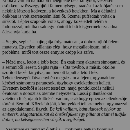
Mióta a vártnál hamarabb melegítette be a kunyhót, vészesen
csökkent az összegyűjtött fa mennyisége, ráadásul az időjárás sem
nekünk látszott kedvezni a következő hetekben. Ma a délutáni
órákban is volt szerencsém látni őt. Szemei puffadtak voltak a
sírástól. Léptei szaporák voltak, ahogy közeledett felém a
fadobozzal, mintha csak egy bántott lelkű kisgyermek szaladna
édesanyja karjaiba.
– Segíts, segíts! – hajtogatja folyamatosan, a dobozt újból felém
mutatva. Egyetlen pillantás elég, hogy megállapítsam, mi a
probléma, mitől tört össze ennyire csöpp kis szíve.
– Nézd meg, letört a jobb keze. Én csak meg akartam simogatni, és
a semmiből leesett. Segíts rajta – sírta tovább, a másik, ökölbe
szorított kezét kinyitva, amiben ott lapult a letört kéz.
Tehetetlenségét látva enyhén megráztam a fejem, ugyanakkor
kérései számomra parancsok, úgyhogy cselekednem kellett.
Elvettem kezéből a leesett testrészt, majd gondolkodás nélkül
óvatosan a dobozt az ölembe helyeztem. Lassú pillantásokat
vetettem felé, újabb kitörését vártam, csakhogy éppen az ellenkezője
történt. Semmi. Közelebb jött, könnyekkel teli szemében ugyanazzal
az aggodalommal figyelt.
Be kell valljam, bámulatosak olykor az
emberek. Magatartásukat és önz
ő
ségüket egy pillanat alatt el tudják
dobni, ha kétségbeesetten várják a segítséget.
– Szerintem ez mind az ő hibája – motyogta halkan könnyeit