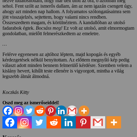
nézve tudatosítottam, hogy már délt ütött az óra, ő azonban még
sehol. Fent szólt az ismerős dallam, ám az nem igazán csengett úgy,
ahogy azt minden nap hallom. A folyamatos szólongatásaimra sem
jött visszajelzés, sejtettem, hogy valami nincs rendben.
Összeszedtem magam, és körülnéztem. A kandallóban az utolsó
fadarabok égtek.
Bocsáss meg!
Ez volt az utolsó, amit elmormogtam
gondolatban, mielőtt felmerészkedtem az emeletre.
…
Felérve egyenesen az ajtóhoz léptem, majd kopogás és egyéb
kérdezgetések nélkül benyitottam. Az előttem megnyíló kép pedig
választ adott minden bennem felmerülő kérdésre. Szemben velem a
kislány hevert, kihűlt teste ellenére is vigyorgott, mintha a világ
legszebb álmát álmodná.
Koczkás Kitty
Oszd meg az ismerőseiddel!