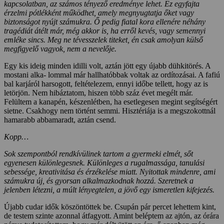
kapcsolatban, az számos tényez
ő
eredménye lehet. Ez egyfajta
érzelmi pótlékként m
ű
ködhet, amely megnyugtatja
ő
ket vagy
biztonságot nyújt számukra.
Ő
pedig fiatal kora ellenére néhány
tragédiát átélt már, még akkor is, ha err
ő
l kevés, vagy semennyi
emléke sincs. Meg ne tévesszelek titeket, én csak amolyan küls
ő
meg
fi
gyel
ő
vagyok, nem a nevel
ő
je.
Egy kis ideig minden idilli volt, aztán jött egy újabb dühkitörés. A
mostani alka- lommal már hallhatóbbak voltak az ordítozásai. A fafiú
bal karjáról harsogott, feltételezem, ennyi időbe tellett, hogy az is
letörjön. Nem hibáztatom, hiszen több száz évet megélt már.
Felültem a kanapén, készenlétben, ha esetlegesen megint segítségért
sietne. Csakhogy nem történt semmi. Hisztériája is a megszokottnál
hamarabb abbamaradt, aztán csend.
Kopp…
Sok szempontból rendkívülinek tartom a gyermeki elmét, s
ő
t
egyenesen különlegesnek. Különleges a rugalmassága, tanulási
sebessége, kreativitása és érzékelése miatt. Nyitottak mindenre, ami
számukra új, és gyorsan alkalmazkodnak hozzá. Szeretnek a
jelenben létezni, a múlt lényegtelen, a jöv
ő
egy ismeretlen kifejezés.
Újabb cudar idők köszöntöttek be. Csupán pár percet lehettem kint,
de testem szinte azonnal átfagyott. Amint beléptem az ajtón, az órára