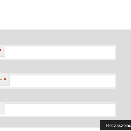
*
*
ím