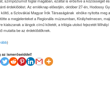
at, szimpóziumot foglal magában, ezáltal is erősítve a közösséget és
ránti érdeklődést. Az emléknap előestjén, október 27-én, Hodossy Gy
as költő, a Szlovákiai Magyar Írók Társaságának elnöke nyitotta meg a
tötte a megjelenteket a Regionális múzeumban, Királyhelmecen, ma
re kialszanak a lángok című kötetét, a trilógia utolsó fejezetét Mihályi
tő mutatta be az érdeklődőknek.
vább
)
 az ismerőseiddel!