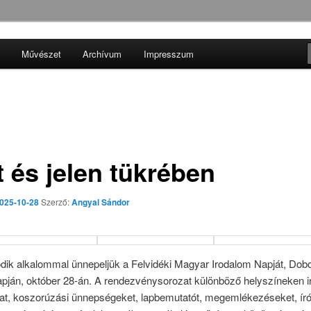
Művészet
Archívum
Impresszum
 folyóirat
t és jelen tükrében
025-10-28
Szerző:
Angyal Sándor
dik alkalommal ünnepeljük a Felvidéki Magyar Irodalom Napját, Dob
apján, október 28-án. A rendezvénysorozat különböző helyszíneken i
at, koszorúzási ünnepségeket, lapbemutatót, megemlékezéseket, ír