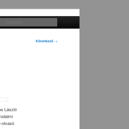
Keresés
Következő
→
os László
rodalmi
ó-olvasó