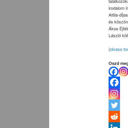
találkozók
irodalom i
Attila-dÍj
és köszön
Ákos Éjfél
László köl
(
olvass to
Oszd meg