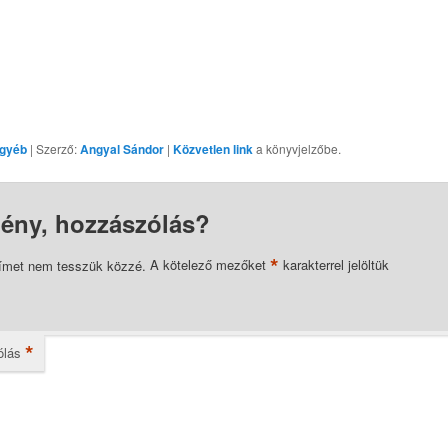
gyéb
| Szerző:
Angyal Sándor
|
Közvetlen link
a könyvjelzőbe.
ény, hozzászólás?
*
címet nem tesszük közzé.
A kötelező mezőket
karakterrel jelöltük
*
ólás