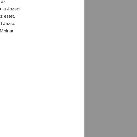
 az
ula József
z estet,
jd Jezsó
 Molnár