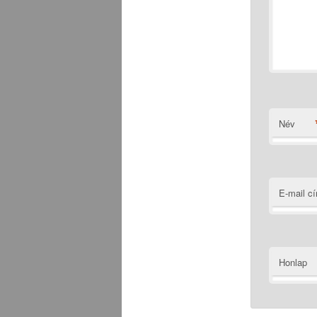
Név
E-mail c
Honlap